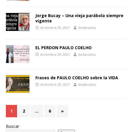
Jorge Bucay – Una vieja parábola siempre
vigente
diciembre 29, 2021
destacados
EL PERDON PAULO COELHO
diciembre 29, 2021
destacados
Frases de PAULO COELHO sobre la VIDA
diciembre 29, 2021
destacados
1
2
…
6
»
Buscar