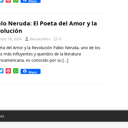
Share
w
i
h
i
n
a
t
t
t
t
e
s
lo Neruda: El Poeta del Amor y la
e
r
A
olución
r
e
p
s
p
osto 16, 2024
destacados
0
t
eta del Amor y la Revolución Pablo Neruda, uno de los
s más influyentes y queridos de la literatura
noamericana, es conocido por su
[…]
T
P
W
Share
w
i
h
i
n
a
t
t
t
t
e
s
e
r
A
r
e
p
s
p
t
es