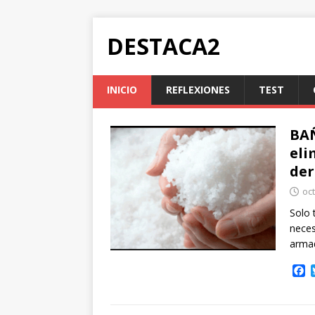
DESTACA2
INICIO
REFLEXIONES
TEST
BAÑ
eli
der
oc
Solo 
neces
arma
F
a
c
e