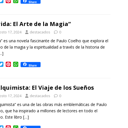
T
P
W
Share
w
i
h
i
n
a
t
t
t
t
e
s
ida: El Arte de la Magia”
e
r
A
r
e
p
osto 17, 2024
destacados
0
s
p
a” es una novela fascinante de Paulo Coelho que explora el
t
 de la magia y la espiritualidad a través de la historia de
…]
T
P
W
Share
w
i
h
i
n
a
t
t
t
t
e
s
Alquimista: El Viaje de los Sueños
e
r
A
r
e
p
osto 17, 2024
destacados
0
s
p
lquimista” es una de las obras más emblemáticas de Paulo
t
o, que ha inspirado a millones de lectores en todo el
. Este libro
[…]
T
P
W