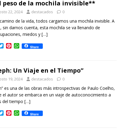
t
e
s
l peso de la mochila invisible**
e
r
A
r
e
p
osto 22, 2024
destacados
0
s
p
 camino de la vida, todos cargamos una mochila invisible. A
t
, sin darnos cuenta, esta mochila se va llenando de
cupaciones, miedos y
[…]
T
P
W
Share
w
i
h
i
n
a
t
t
t
t
e
s
eph: Un Viaje en el Tiempo”
e
r
A
r
e
p
osto 19, 2024
destacados
0
s
p
h” es una de las obras más introspectivas de Paulo Coelho,
t
 el autor se embarca en un viaje de autoconocimiento a
s del tiempo
[…]
T
P
W
Share
w
i
h
i
n
a
t
t
t
t
e
s