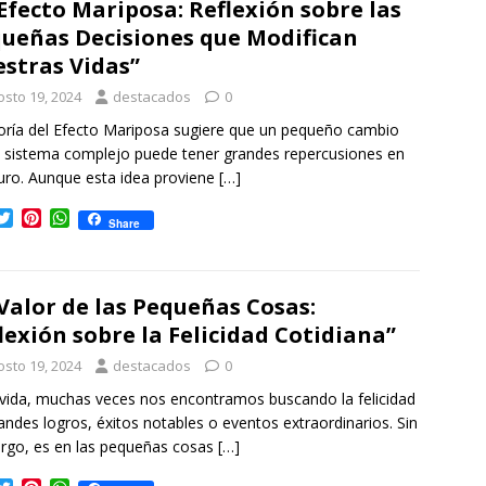
 Efecto Mariposa: Reflexión sobre las
e
r
A
ueñas Decisiones que Modifican
r
e
p
s
p
stras Vidas”
t
osto 19, 2024
destacados
0
oría del Efecto Mariposa sugiere que un pequeño cambio
 sistema complejo puede tener grandes repercusiones en
turo. Aunque esta idea proviene
[…]
T
P
W
Share
w
i
h
i
n
a
t
t
t
t
e
s
 Valor de las Pequeñas Cosas:
e
r
A
lexión sobre la Felicidad Cotidiana”
r
e
p
s
p
osto 19, 2024
destacados
0
t
 vida, muchas veces nos encontramos buscando la felicidad
andes logros, éxitos notables o eventos extraordinarios. Sin
go, es en las pequeñas cosas
[…]