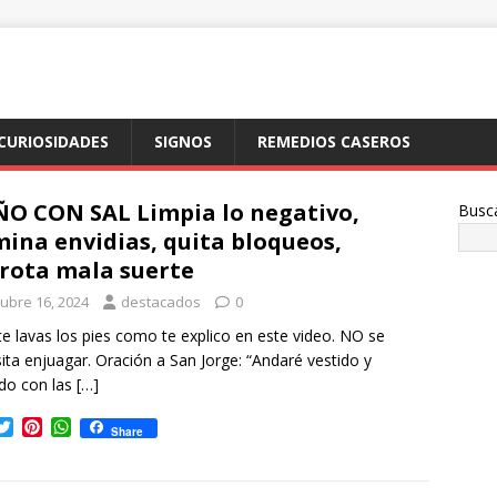
CURIOSIDADES
SIGNOS
REMEDIOS CASEROS
O CON SAL Limpia lo negativo,
Busc
mina envidias, quita bloqueos,
rota mala suerte
tubre 16, 2024
destacados
0
te lavas los pies como te explico en este video. NO se
ita enjuagar. Oración a San Jorge: “Andaré vestido y
do con las
[…]
T
P
W
Share
w
i
h
i
n
a
t
t
t