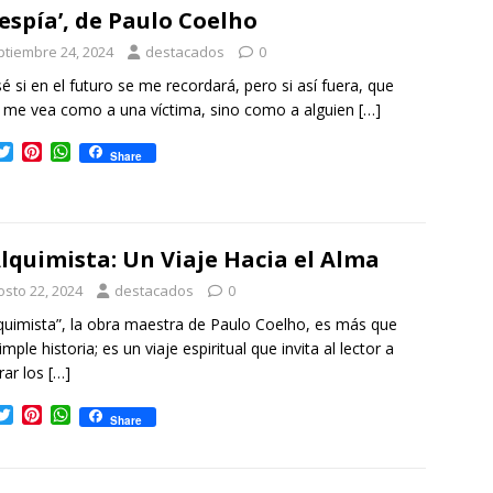
t
e
s
 espía’, de Paulo Coelho
e
r
A
r
e
p
ptiembre 24, 2024
destacados
0
s
p
é si en el futuro se me recordará, pero si así fuera, que
t
 me vea como a una víctima, sino como a alguien
[…]
T
P
W
Share
w
i
h
i
n
a
t
t
t
t
e
s
e
r
A
Alquimista: Un Viaje Hacia el Alma
r
e
p
s
p
osto 22, 2024
destacados
0
t
lquimista”, la obra maestra de Paulo Coelho, es más que
mple historia; es un viaje espiritual que invita al lector a
rar los
[…]
T
P
W
Share
w
i
h
i
n
a
t
t
t