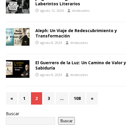
Laberintos Literarios
agosto 12, 2024
destacados
Aleph: Un Viaje de Redescubrimiento y
Transformación
agosto 8, 2024
destacados
El Guerrero de la Luz: Un Camino de Valor y
Sabiduría
agosto 8, 2024
destacados
«
1
2
3
…
108
»
Buscar
Buscar