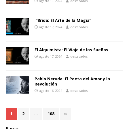
agosto 19, 2024
destacados
“Brida: El Arte de la Magia”
agosto 17, 2024
destacados
El Alquimista: El Viaje de los Sueños
agosto 17, 2024
destacados
Pablo Neruda: El Poeta del Amor y la
Revolución
agosto 16, 2024
destacados
1
2
…
108
»
Buscar