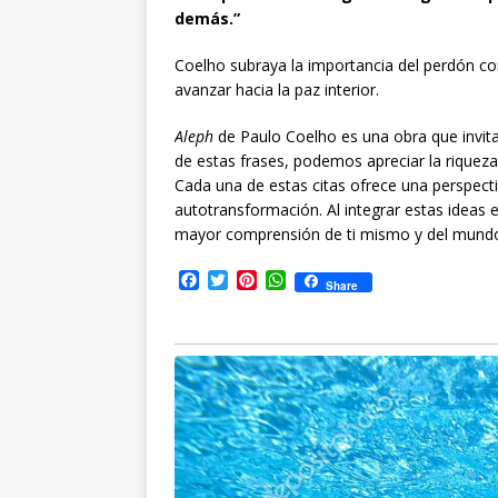
demás.”
Coelho subraya la importancia del perdón c
avanzar hacia la paz interior.
Aleph
de Paulo Coelho es una obra que invita 
de estas frases, podemos apreciar la riquez
Cada una de estas citas ofrece una perspectiv
autotransformación. Al integrar estas ideas 
mayor comprensión de ti mismo y del mundo
F
T
P
W
Share
a
w
i
h
c
i
n
a
e
t
t
t
b
t
e
s
o
e
r
A
o
r
e
p
k
s
p
t