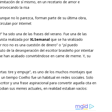
a imitación de sí mismo, en un recetario de amor e
provocando la risa
unque no lo parezca, forman parte de su última obra,
irculan por Internet
!” ha sido una de las frases del verano. Fue una de las
vista realizada por
XLSemanal
que se ha viralizado
r rico no es una cuestión de dinero” o “¡sí puedo
ruto de la desesperación del escritor brasileño por intentar
que han acabado convirtiéndose en carne de meme. Y, su
rtas: tire y empuje”, es uno de los muchos montajes que
e un tiempo Coelho fue un habitual en redes sociales. Solo
itor y una frase aspiracional para convertir aquella cita en
rodian sus
memes
actuales, en realidad estaban vacíos: