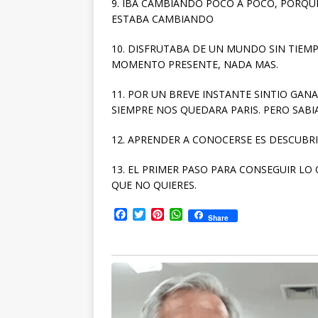
9. IBA CAMBIANDO POCO A POCO, PORQU
ESTABA CAMBIANDO
10. DISFRUTABA DE UN MUNDO SIN TIEM
MOMENTO PRESENTE, NADA MAS.
11. POR UN BREVE INSTANTE SINTIO GAN
SIEMPRE NOS QUEDARA PARIS. PERO SABI
12. APRENDER A CONOCERSE ES DESCUBR
13. EL PRIMER PASO PARA CONSEGUIR LO 
QUE NO QUIERES.
F
T
P
W
Share
a
w
i
h
c
i
n
a
e
t
t
t
b
t
e
s
o
e
r
A
o
r
e
p
k
s
p
t