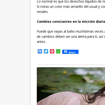
Lo normal es que los desechos líquidos de nu
Si notas un color más amarillo del usual y 
renales.
Cambios constantes en la micción diari
Puede que vayas al baño muchísimas veces al
de cambios deben ser una alerta para ti, así
antes.
F
T
P
W
Share
a
w
i
h
c
i
n
a
e
t
t
t
b
t
e
s
o
e
r
A
o
r
e
p
k
s
p
t