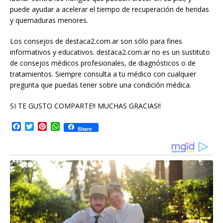
puede ayudar a acelerar el tiempo de recuperación de heridas
y quemaduras menores.
Los consejos de destaca2.com.ar son sólo para fines
informativos y educativos. destaca2.com.ar no es un sustituto
de consejos médicos profesionales, de diagnósticos o de
tratamientos. Siempre consulta a tu médico con cualquier
pregunta que puedas tener sobre una condición médica.
SI TE GUSTO COMPARTE!! MUCHAS GRACIAS!!
F
T
P
W
Share
a
w
i
h
c
i
n
a
e
t
t
t
b
t
e
s
o
e
r
A
o
r
e
p
k
s
p
t