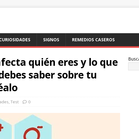
CURIOSIDADES
SIGNOS
REMEDIOS CASEROS
fecta quién eres y lo que
Busc
 debes saber sobre tu
éalo
dades
,
Test
0