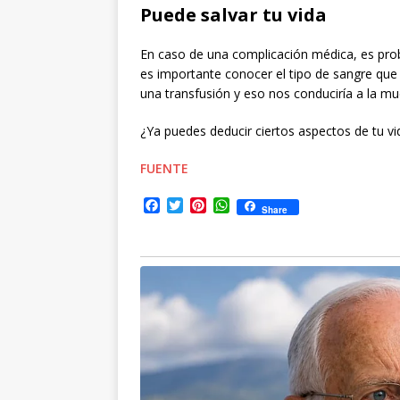
Puede salvar tu vida
En caso de una complicación médica, es proba
es importante conocer el tipo de sangre qu
una transfusión y eso nos conduciría a la mu
¿Ya puedes deducir ciertos aspectos de tu vi
FUENTE
F
T
P
W
Share
a
w
i
h
c
i
n
a
e
t
t
t
b
t
e
s
o
e
r
A
o
r
e
p
k
s
p
t