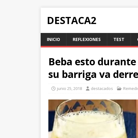
DESTACA2
INICIO
REFLEXIONES
TEST
Beba esto durante 
su barriga va derr
junio 25, 2018
destacados
Remedi