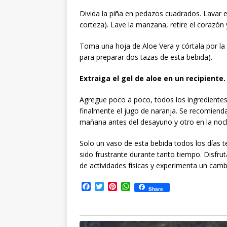
Divida la piña en pedazos cuadrados. Lavar e
corteza). Lave la manzana, retire el corazón
Toma una hoja de Aloe Vera y córtala por la
para preparar dos tazas de esta bebida).
Extraiga el gel de aloe en un recipiente.
Agregue poco a poco, todos los ingredientes 
finalmente el jugo de naranja. Se recomiend
mañana antes del desayuno y otro en la noch
Solo un vaso de esta bebida todos los días 
sido frustrante durante tanto tiempo. Disfr
de actividades físicas y experimenta un cam
F
T
P
W
Share
a
w
i
h
c
i
n
a
e
t
t
t
b
t
e
s