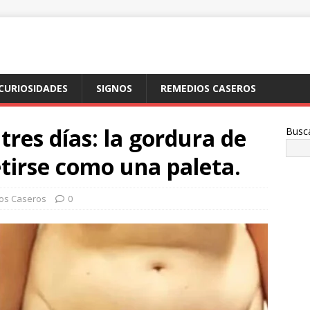
CURIOSIDADES
SIGNOS
REMEDIOS CASEROS
tres días: la gordura de
Busc
etirse como una paleta.
os Caseros
0