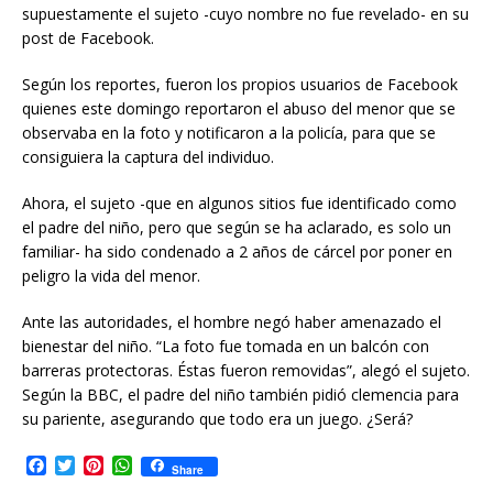
supuestamente el sujeto -cuyo nombre no fue revelado- en su
post de Facebook.
Según los reportes, fueron los propios usuarios de Facebook
quienes este domingo reportaron el abuso del menor que se
observaba en la foto y notificaron a la policía, para que se
consiguiera la captura del individuo.
Ahora, el sujeto -que en algunos sitios fue identificado como
el padre del niño, pero que según se ha aclarado, es solo un
familiar- ha sido condenado a 2 años de cárcel por poner en
peligro la vida del menor.
Ante las autoridades, el hombre negó haber amenazado el
bienestar del niño. “La foto fue tomada en un balcón con
barreras protectoras. Éstas fueron removidas”, alegó el sujeto.
Según la BBC, el padre del niño también pidió clemencia para
su pariente, asegurando que todo era un juego. ¿Será?
F
T
P
W
Share
a
w
i
h