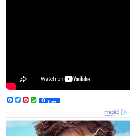
F
T
P
W
Share
a
w
i
h
c
i
n
a
e
t
t
t
b
t
e
s
o
e
r
A
o
r
e
p