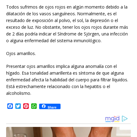
Todos sufrimos de ojos rojos en algún momento debido a la
dilatación de los vasos sanguíneos. Normalmente, es el
resultado de exposición al polvo, el sol, la depresión o el
exceso de luz. No obstante, tener los ojos rojos durante más
de 2 días podría indicar el Síndrome de Sjörgen, una infección
o alguna enfermedad del sistema inmunológico.
Ojos amarillos.
Presentar ojos amarillos implica alguna anomalía con el
hígado. Esa tonalidad amarillenta es síntoma de que alguna
enfermedad afecta la habilidad del cuerpo para filtrar líquidos.
Está estrechamente relacionado con la hepatitis o el
alcoholismo.
F
T
P
W
Share
a
w
i
h
c
i
n
a
e
t
t
t
b
t
e
s
o
e
r
A