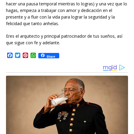
hacer una pausa temporal mientras lo logras) y una vez que lo
hagas, empieza a trabajar con amor y dedicación en el
presente y a fluir con la vida para lograr la seguridad y la
felicidad que tanto anhelas.
Eres el arquitecto y principal patrocinador de tus sueños, así
que sigue con fe y adelante.
F
T
P
W
Share
a
w
i
h
c
i
n
a
e
t
t
t
b
t
e
s
o
e
r
A
o
r
e
p
k
s
p
t