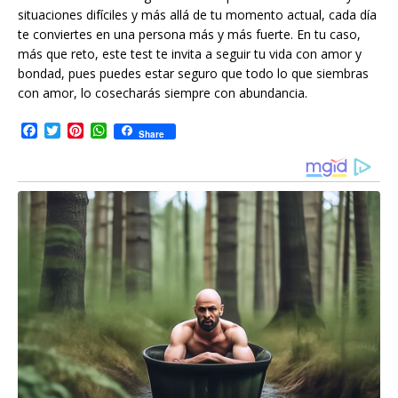
situaciones difíciles y más allá de tu momento actual, cada día
te conviertes en una persona más y más fuerte. En tu caso,
más que reto, este test te invita a seguir tu vida con amor y
bondad, pues puedes estar seguro que todo lo que siembras
con amor, lo cosecharás siempre con abundancia.
F
T
P
W
Share
a
w
i
h
c
i
n
a
e
t
t
t
b
t
e
s
o
e
r
A
o
r
e
p
k
s
p
t