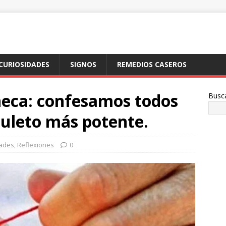
CURIOSIDADES
SIGNOS
REMEDIOS CASEROS
ñeca: confesamos todos
Busc
muleto más potente.
dades
,
Reflexiones
0