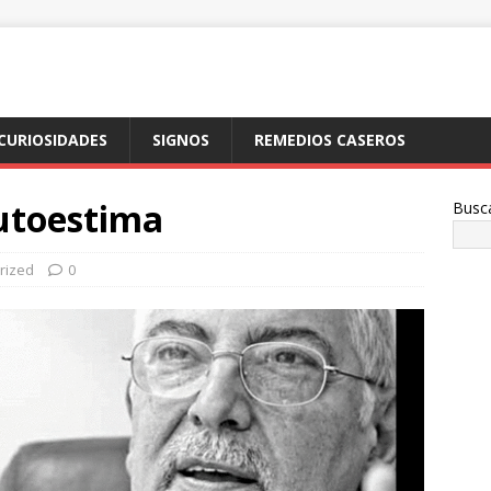
CURIOSIDADES
SIGNOS
REMEDIOS CASEROS
autoestima
Busc
rized
0