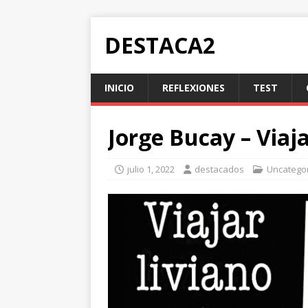
DESTACA2
INICIO
REFLEXIONES
TEST
Jorge Bucay – Viaja
julio 1, 2022
destacados
Uncatego