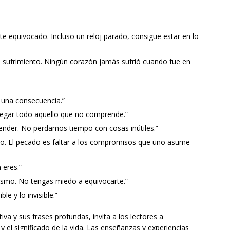
 equivocado. Incluso un reloj parado, consigue estar en lo
io sufrimiento. Ningún corazón jamás sufrió cuando fue en
 una consecuencia.”
negar todo aquello que no comprende.”
ender. No perdamos tiempo con cosas inútiles.”
do. El pecado es faltar a los compromisos que uno asume
 eres.”
asmo. No tengas miedo a equivocarte.”
le y lo invisible.”
iva y sus frases profundas, invita a los lectores a
 y el significado de la vida. Las enseñanzas y experiencias