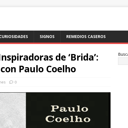
CURIOSIDADES
SIGNOS
REMEDIOS CASEROS
nspiradoras de ‘Brida’:
Busc
l con Paulo Coelho
ones
0