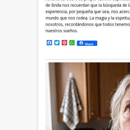
de Brida nos recuerdan que la búsqueda de la
experiencia, por pequeña que sea, nos acer
mundo que nos rodea. La magia y la espiritua
nosotros, recordándonos que todos tenemos 
nuestros sueños.
F
T
P
W
Share
a
w
i
h
c
i
n
a
e
t
t
t
b
t
e
s
o
e
r
A
o
r
e
p
k
s
p
t