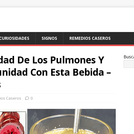
CURIOSIDADES
SIGNOS
REMEDIOS CASEROS
dad De Los Pulmones Y
Busc
nidad Con Esta Bebida –
s
os Caseros
0