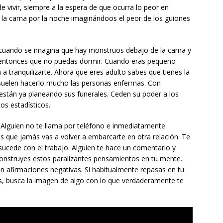
e vivir, siempre a la espera de que ocurra lo peor en
a la cama por la noche imaginándoos el peor de los guiones
cuando se imagina que hay monstruos debajo de la cama y
ro entonces que no puedas dormir. Cuando eras pequeño
a tranquilizarte. Ahora que eres adulto sabes que tienes la
o suelen hacerlo mucho las personas enfermas. Con
 están ya planeando sus funerales. Ceden su poder a los
s estadísticos.
 Alguien no te llama por teléfono e inmediatamente
 que jamás vas a volver a embarcarte en otra relación. Te
cede con el trabajo. Alguien te hace un comentario y
Construyes estos paralizantes pensamientos en tu mente.
 afirmaciones negativas. Si habitualmente repasas en tu
, busca la imagen de algo con lo que verdaderamente te