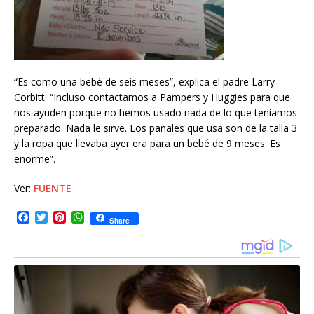
“Es como una bebé de seis meses”, explica el padre Larry
Corbitt. “Incluso contactamos a Pampers y Huggies para que
nos ayuden porque no hemos usado nada de lo que teníamos
preparado. Nada le sirve. Los pañales que usa son de la talla 3
y la ropa que llevaba ayer era para un bebé de 9 meses. Es
enorme”.
Ver:
FUENTE
F
T
P
W
Share
a
w
i
h
c
i
n
a
e
t
t
t
b
t
e
s
o
e
r
A
o
r
e
p
k
s
p