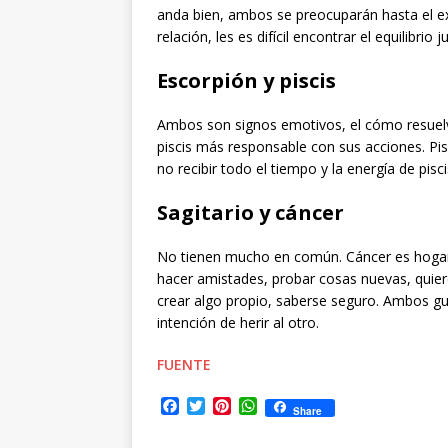
anda bien, ambos se preocuparán hasta el ex
relación, les es difícil encontrar el equilibrio j
Escorpión y piscis
Ambos son signos emotivos, el cómo resuelve
piscis más responsable con sus acciones. Pis
no recibir todo el tiempo y la energía de pisci
Sagitario y cáncer
No tienen mucho en común. Cáncer es hogareño
hacer amistades, probar cosas nuevas, quier
crear algo propio, saberse seguro. Ambos gu
intención de herir al otro.
FUENTE
F
T
P
W
Share
a
w
i
h
c
i
n
a