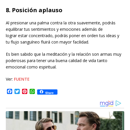
8. Posición aplauso
Al presionar una palma contra la otra suavemente, podrás
equilibrar tus sentimientos y emociones además de
lograr estar concentrado, podrás poner en orden tus ideas y
tu flujo sanguíneo fluirá con mayor facilidad.
Es bien sabido que la meditación y la relación son armas muy
poderosas para tener una buena calidad de vida tanto
emocional como espiritual.
Ver:
FUENTE
F
T
P
W
Share
a
w
i
h
c
i
n
a
e
t
t
t
b
t
e
s
o
e
r
A
o
r
e
p
k
s
p