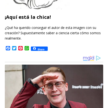
¡Aquí está la chica!
¿Qué ha querido conseguir el autor de esta imagen con su
creación? Supuestamente saber a ciencia cierta cómo somos
realmente.
F
T
P
W
Share
a
w
i
h
c
i
n
a
e
t
t
t
b
t
e
s
o
e
r
A
o
r
e
p
k
s
p
t