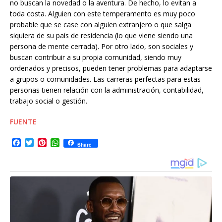
no buscan la novedad o la aventura. De hecho, lo evitan a
toda costa. Alguien con este temperamento es muy poco
probable que se case con alguien extranjero o que salga
siquiera de su país de residencia (lo que viene siendo una
persona de mente cerrada). Por otro lado, son sociales y
buscan contribuir a su propia comunidad, siendo muy
ordenados y precisos, pueden tener problemas para adaptarse
a grupos o comunidades. Las carreras perfectas para estas
personas tienen relación con la administración, contabilidad,
trabajo social o gestión.
FUENTE
F
T
P
W
Share
a
w
i
h
c
i
n
a
e
t
t
t
b
t
e
s
o
e
r
A
o
r
e
p
k
s
p
t