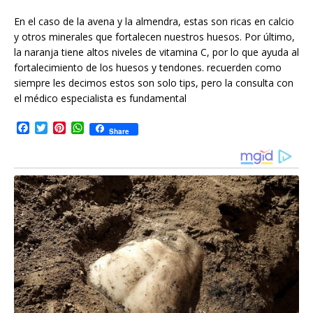
En el caso de la avena y la almendra, estas son ricas en calcio
y otros minerales que fortalecen nuestros huesos. Por último,
la naranja tiene altos niveles de vitamina C, por lo que ayuda al
fortalecimiento de los huesos y tendones. recuerden como
siempre les decimos estos son solo tips, pero la consulta con
el médico especialista es fundamental
F
T
P
W
Share
a
w
i
h
c
i
n
a
e
t
t
t
b
t
e
s
o
e
r
A
o
r
e
p
k
s
p
t