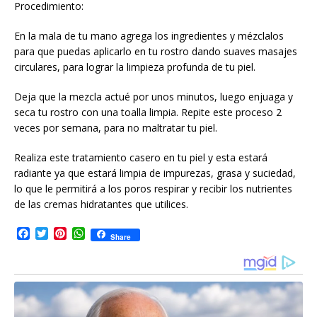
Procedimiento:
En la mala de tu mano agrega los ingredientes y mézclalos
para que puedas aplicarlo en tu rostro dando suaves masajes
circulares, para lograr la limpieza profunda de tu piel.
Deja que la mezcla actué por unos minutos, luego enjuaga y
seca tu rostro con una toalla limpia. Repite este proceso 2
veces por semana, para no maltratar tu piel.
Realiza este tratamiento casero en tu piel y esta estará
radiante ya que estará limpia de impurezas, grasa y suciedad,
lo que le permitirá a los poros respirar y recibir los nutrientes
de las cremas hidratantes que utilices.
F
T
P
W
Share
a
w
i
h
c
i
n
a
e
t
t
t
b
t
e
s
o
e
r
A
o
r
e
p