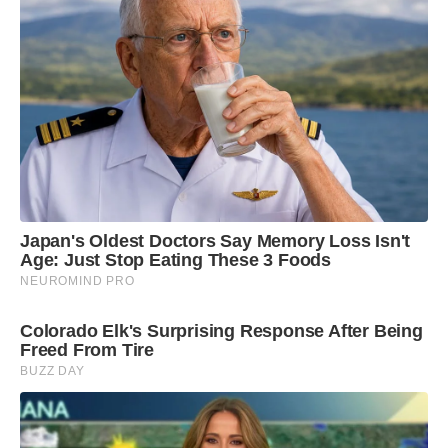
k
s
p
t