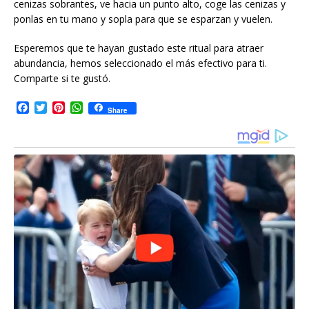
cenizas sobrantes, ve hacia un punto alto, coge las cenizas y
ponlas en tu mano y sopla para que se esparzan y vuelen.
Esperemos que te hayan gustado este ritual para atraer
abundancia, hemos seleccionado el más efectivo para ti.
Comparte si te gustó.
F
T
P
W
Share
a
w
i
h
c
i
n
a
e
t
t
t
b
t
e
s
o
e
r
A
o
r
e
p
k
s
p
t