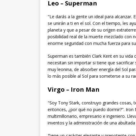
Leo – Superman
"Le darás a la gente un ideal para alcanzar. 
se unirán a ti en el sol. Con el tiempo, les 
planeta y que a pesar de su origen extraterr
posibilidad real de la muerte mezclado con 
enorme seguridad con mucha fuerza para su
Superman es también Clark Kent en su vida c
necesitan sin importar si tiene que sacrificar
muy leonina, de absorber energía del Sol p
lo más posible al Sol para someterse a su ra
Virgo – Iron Man
"Soy Tony Stark, construyo grandes cosas, 
entonces, ¿por qué no puedo dormir?". Iron 
multimillonario, empresario e ingeniero. Lle
inventos y la administración de una abultada
Tiene un carácter elegante y prepotente con