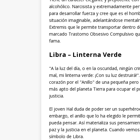
alcohólico. Narcisista y extremadamente per
para desarrollar fuerza y cree que es el hom
situación imaginable, adelantándose mental
Extremis que le permite transportar dentro de
marcado Trastorno Obsesivo Compulsivo que h
fama.
Libra – Linterna Verde
"A la luz del día, o en la oscuridad, ningún 
mal, mi linterna verde: ¡Con su luz destruirá!
corazón por el "Anillo" de una pequeña pero
más apto del planeta Tierra para ocupar el pue
justicia.
El joven Hal duda de poder ser un superhér
embargo, el anillo que lo ha elegido le per
pueda pensar. Así materializa sus pensamientos
paz y la justicia en el planeta. Cuando vemo
símbolo de Libra.