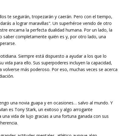
Ellos te seguirán, tropezarán y caerán. Pero con el tiempo,
ayudarás a lograr maravillas". Un superhéroe venido de otro
estre encarna la perfecta dualidad humana. Por un lado, la
no saber completamente quién es y, por otro lado, una
perarse.
otidiana. Siempre está dispuesto a ayudar a los que lo
 su vida para ello. Sus superpoderes incluyen la capacidad,
ara volverse más poderoso. Por eso, muchas veces se acerca
diación.
tengo una novia guapa y en ocasiones… salvo al mundo. Y
Man es Tony Stark, un exitoso y algo arrogante
va una vida de lujo gracias a una fortuna ganada con sus
 herencia.
 grandes actitudes mentales, atlético aunque algo