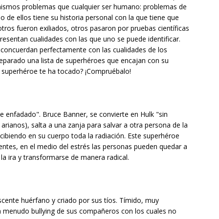
s mismos problemas que cualquier ser humano: problemas de
 de ellos tiene su historia personal con la que tiene que
tros fueron exiliados, otros pasaron por pruebas científicas
resentan cualidades con las que uno se puede identificar.
 concuerdan perfectamente con las cualidades de los
eparado una lista de superhéroes que encajan con su
 superhéroe te ha tocado? ¡Compruébalo!
 enfadado". Bruce Banner, se convierte en Hulk "sin
rianos), salta a una zanja para salvar a otra persona de la
biendo en su cuerpo toda la radiación. Este superhéroe
entes, en el medio del estrés las personas pueden quedar a
a ira y transformarse de manera radical.
escente huérfano y criado por sus tíos. Tímido, muy
be a menudo bullying de sus compañeros con los cuales no