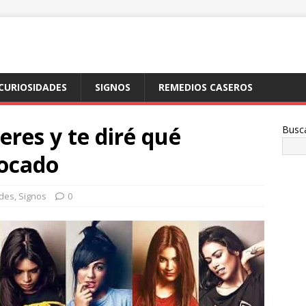
CURIOSIDADES
SIGNOS
REMEDIOS CASEROS
eres y te diré qué
Busc
tocado
ades
,
Signos
0