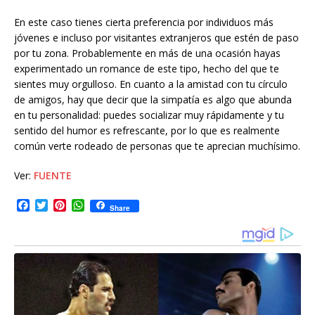
En este caso tienes cierta preferencia por individuos más
jóvenes e incluso por visitantes extranjeros que estén de paso
por tu zona. Probablemente en más de una ocasión hayas
experimentado un romance de este tipo, hecho del que te
sientes muy orgulloso. En cuanto a la amistad con tu círculo
de amigos, hay que decir que la simpatía es algo que abunda
en tu personalidad: puedes socializar muy rápidamente y tu
sentido del humor es refrescante, por lo que es realmente
común verte rodeado de personas que te aprecian muchísimo.
Ver:
FUENTE
F
T
P
W
Share
a
w
i
h
c
i
n
a
e
t
t
t
b
t
e
s
o
e
r
A
o
r
e
p
k
s
p
t