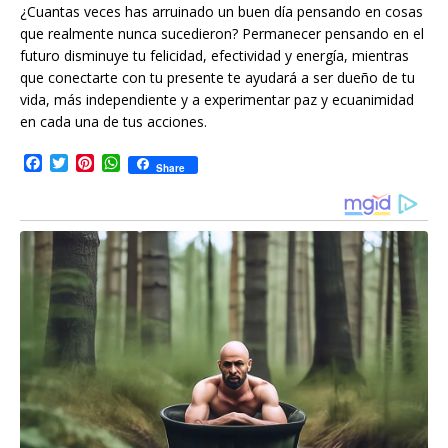
¿Cuantas veces has arruinado un buen día pensando en cosas
que realmente nunca sucedieron? Permanecer pensando en el
futuro disminuye tu felicidad, efectividad y energía, mientras
que conectarte con tu presente te ayudará a ser dueño de tu
vida, más independiente y a experimentar paz y ecuanimidad
en cada una de tus acciones.
F
T
P
W
Share
a
w
i
h
c
i
n
a
e
t
t
t
b
t
e
s
o
e
r
A
o
r
e
p
k
s
p
t