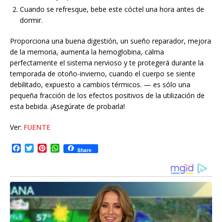
Cuando se refresque, bebe este cóctel una hora antes de
dormir.
Proporciona una buena digestión, un sueño reparador, mejora
de la memoria, aumenta la hemoglobina, calma
perfectamente el sistema nervioso y te protegerá durante la
temporada de otoño-invierno, cuando el cuerpo se siente
debilitado, expuesto a cambios térmicos. — es sólo una
pequeña fracción de los efectos positivos de la utilización de
esta bebida. ¡Asegúrate de probarla!
Ver:
FUENTE
F
T
P
W
Share
a
w
i
h
c
i
n
a
e
t
t
t
b
t
e
s
o
e
r
A
o
r
e
p
k
s
p
t