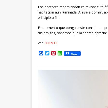
Los doctores recomiendan es revisar el telé
habitación aún iluminada. Al irse a dormir, ap
principio a fin.
Es momento que pongas este consejo en prá
tus amigos, sabemos que la sabrán apreciar.
Ver:
FUENTE
F
T
P
W
Share
a
w
i
h
c
i
n
a
e
t
t
t
b
t
e
s
o
e
r
A
o
r
e
p
k
s
p
t